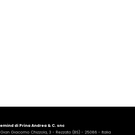
emind di Prina Andrea & C. snc
 Gian Giacomo Chizzola, 3 - Rezzato (BS) - 25086 - Italia