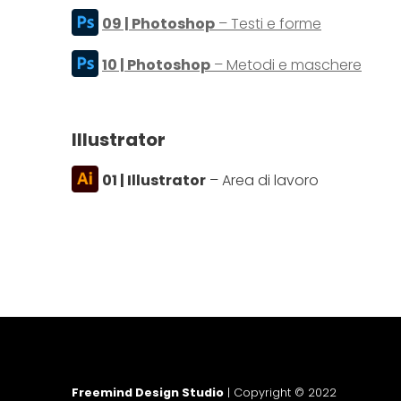
09 | Photoshop
– Testi e forme
10 | Photoshop
– Metodi e maschere
Illustrator
01 | Illustrator
– Area di lavoro
Freemind Design Studio
|
Copyright © 2022