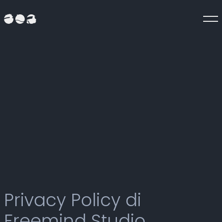
Vai
al
contenuto
Privacy Policy di
Freemind Studio