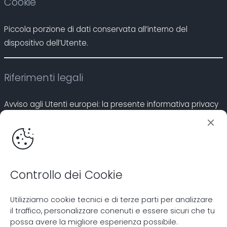
Cookie
Piccola porzione di dati conservata all’interno del
dispositivo dell’Utente.
Riferimenti legali
Avviso agli Utenti europei: la presente informativa privacy
è redatta in adempimento degli obblighi previsti dall’Art. 10
della Direttiva n. 95/46/CE, nonché a quanto previsto dalla
Direttiva 2002/58/CE, come aggiornata dalla Direttiva
2009/136/CE, in materia di Cookie.
Controllo dei Cookie
Questa informativa privacy riguarda esclusivamente
questa Applicazione ed i siti web relativi ad essa.
Utilizziamo cookie tecnici e di terze parti per analizzare
il traffico, personalizzare conenuti e essere sicuri che tu
possa avere la migliore esperienza possibile.