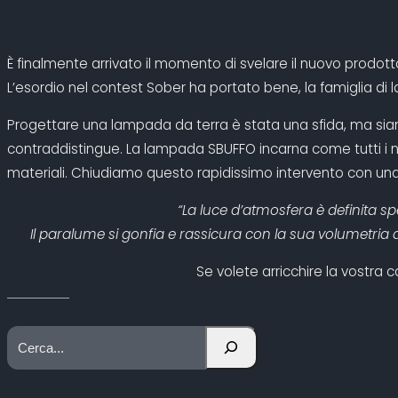
È finalmente arrivato il momento di svelare il nuovo prodot
L’esordio nel contest Sober ha portato bene, la famiglia di
Progettare una lampada da terra è stata una sfida, ma siamo f
contraddistingue. La lampada SBUFFO incarna come tutti i nos
materiali. Chiudiamo questo rapidissimo intervento con una
“La luce d’atmosfera è definita s
Il paralume si gonfia e rassicura con la sua volumetria 
Se volete arricchire la vostra 
C
e
r