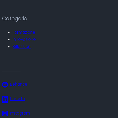
c
a
Categorie
Formazione
Innovazione
Riflessioni
Behance
Linkedin
Instagram