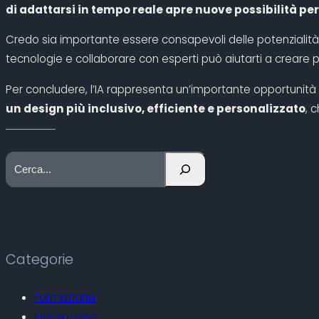
di adattarsi in tempo reale apre nuove possibilità p
Credo sia importante essere consapevoli delle potenzialità 
tecnologie e collaborare con esperti può aiutarti a creare 
Per concludere, l’IA rappresenta un’importante opportunità per
un design più inclusivo, efficiente e personalizzato
, 
C
e
r
c
a
Categorie
Formazione
Innovazione