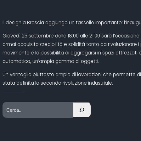
Il design a Brescia aggiunge un tassello importante: l‘inaug
Giovedì 25 settembre dalle 18:00 alle 21:00 sarà l’occasion
ormai acquisito credibilità e solidità tanto da rivoluzionare 
movimento è la possibilità di aggregarsi in spazi attrezzati 
automatica, un’ampia gamma di oggetti.
Un ventaglio piuttosto ampio di lavorazioni che permette di re
stata definita la seconda rivoluzione industriale.
C
e
r
c
a