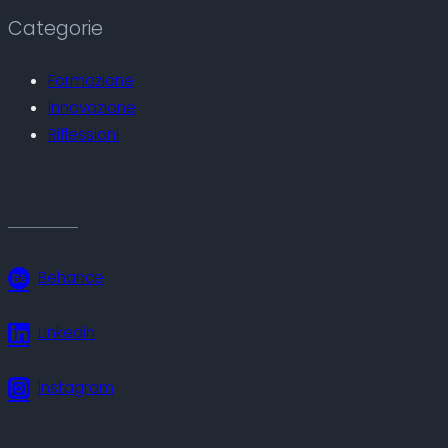
Categorie
Formazione
Innovazione
Riflessioni
Behance
Linkedin
Instagram