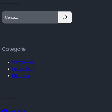
C
e
r
c
a
Categorie
Formazione
Innovazione
Riflessioni
Behance