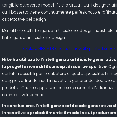
tangibile attraverso modelli fisici o virtuali. Qui, i designer a
cui il bozzetto viene continuamente perfezionato e raffinat
aspettative del design.
Ma l’utilizzo dell’intelligenza artificiale nel design industri
l’intelligenza artificiale nel design.
explore NIKE A.I.R and its 13 new 3D printed sne
Nike ha utilizzato l’intelligenza artificiale genera
la progettazione di 13 concept di scarpe sportive
. Ogn
dei futuri possibili per le calzature di quella specialità. I
designer, offrendo input innovativi e generando idee che p
prodotto. Questo approccio non solo aumenta l’efficienza e l
uniche e rivoluzionarie.
In conclusione, l’intelligenza artificiale generativa
innovative e probabilmente il modo in cui produrremo 