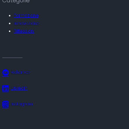
Categorie
Formazione
Innovazione
Riflessioni
Behance
Linkedin
Instagram