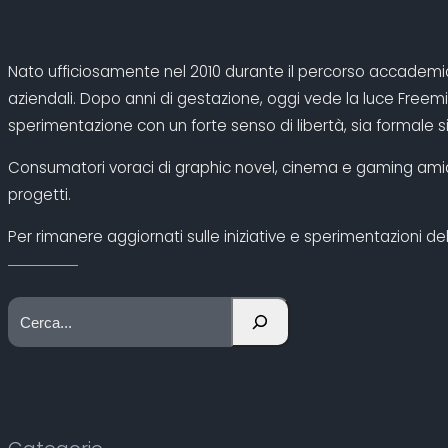
Nato ufficiosamente nel 2010 durante il percorso accademico,
aziendali. Dopo anni di gestazione, oggi vede la luce Freemi
sperimentazione con un forte senso di libertà, sia formale si
Consumatori voraci di graphic novel, cinema e gaming amiamo 
progetti.
Per rimanere aggiornati sulle iniziative e sperimentazioni del
C
e
r
c
a