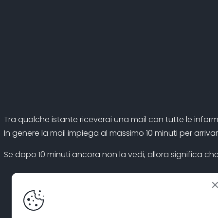
Tra qualche istante riceverai una mail con tutte le inform
In genere la mail impiega al massimo 10 minuti per arri
Se dopo 10 minuti ancora non la vedi, allora significa che
Hai inserito un indirizzo email sbagliato o falso.
La mail è finita per sbaglio nello spam (a volte può 
Se utilizzi Gmail dai un’occhiata all’interno della sc